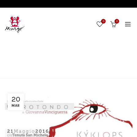
0
0
NEWS
Home
Enogastronomia
20
MAR