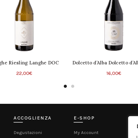
ghe Riesling Langhe DOC
Dolcetto d’Alba Dolcetto d’
22,00
€
16,00
€
Aggiungi Al Carrello
Aggiungi Al Carrello
ACCOGLIENZA
E-SHOP
C
Degustazioni
My Account
Mu