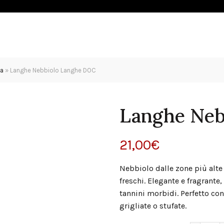
OLIO
ESPERIENZE
SHOP
NEWS
CONTATTI
da
»
Langhe Nebbiolo Langhe DOC
Langhe Neb
21,00
€
Nebbiolo dalle zone più alte 
freschi. Elegante e fragrante
tannini morbidi. Perfetto con
grigliate o stufate.