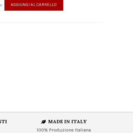
ghe Nebbiolo Langhe DOC quantità
AGGIUNGI AL CARRELLO
NTI
MADE IN ITALY
100% Produzione Italiana