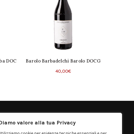
Alba DOC
Barolo Barbadelchi Barolo DOCG
Langhe C
40,00
€
Aggiungi Al Carrello
Ag
ONTATTI
Diamo valore alla tua Privacy
rgo Distribuzione S.r.l.
Utilizziamo cookie per esigenze tecniche essenziali e per