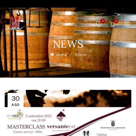
0
0
NEWS
Home
Press
30
AGO