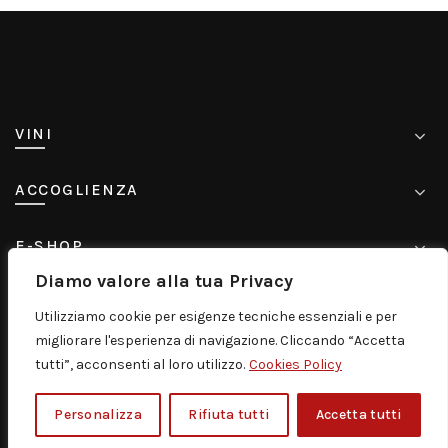
VINI
ACCOGLIENZA
E-SHOP
Diamo valore alla tua Privacy
CONTATTI
Utilizziamo cookie per esigenze tecniche essenziali e per
migliorare l'esperienza di navigazione. Cliccando “Accetta
tutti”, acconsenti al loro utilizzo.
Cookies Policy
© 2005-2026
Murgo Distribuzione S.r.l. P. IVA
Personalizza
Rifiuta tutti
Accetta tutti
06084400875 |
Disclaimer |
Privacy Policy |
Credits