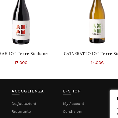
RAH IGT Terre Siciliane
CATARRATTO IGT Terre Sic
17,00
€
14,00
€
Aggiungi Al Carrello
Aggiungi Al Carrello
ACCOGLIENZA
E-SHOP
C
Degustazioni
My Account
Mu
Ristorante
Condizioni