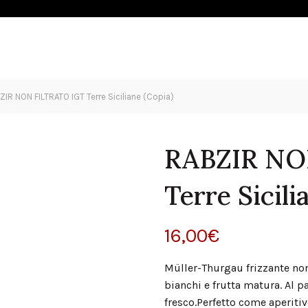
OLIO
ESPERIENZE
SHOP
NEWS
CONTATTI
ZIR NON FILTRATO IGT Terre Siciliane (Copia)
RABZIR NO
Terre Sicili
16,00
€
Müller-Thurgau frizzante non 
bianchi e frutta matura. Al 
fresco.Perfetto come aperitivo