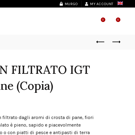
MURGO
MY ACCOUNT
0
0
SHOP LOCATOR
N FILTRATO IGT
ane (Copia)
filtrato dagli aromi di crosta di pane, fiori
palato è pieno, sapido e piacevolmente
 o con piatti di pesce e antipasti di terra