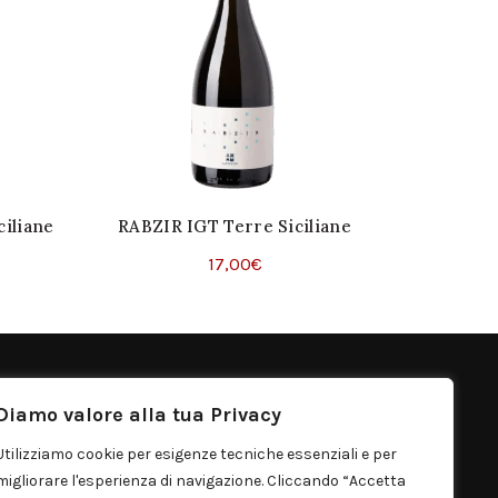
iliane
RABZIR IGT Terre Siciliane
17,00
€
Aggiungi Al Carrello
ONTATTI
Diamo valore alla tua Privacy
rgo Distribuzione S.r.l.
Utilizziamo cookie per esigenze tecniche essenziali e per
migliorare l'esperienza di navigazione. Cliccando “Accetta
Via Zafferana, 13 Santa Venerina (CT) Italia