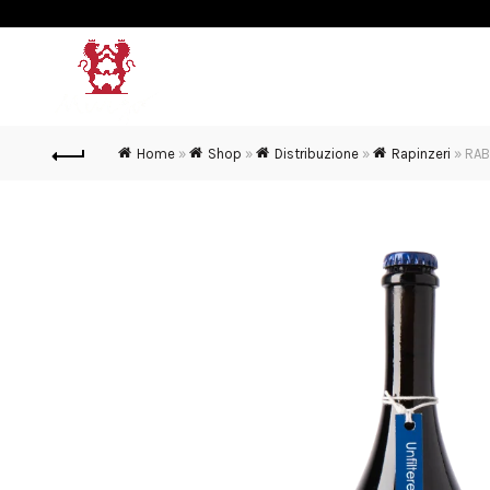
MURGO
VINI & SPUMANTI
Home
»
Shop
»
Distribuzione
»
Rapinzeri
»
RAB