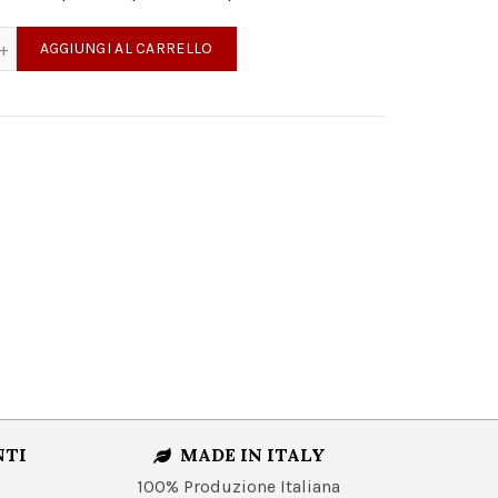
IR NON FILTRATO IGT Terre Siciliane (Copia) quantità
AGGIUNGI AL CARRELLO
NTI
MADE IN ITALY
100% Produzione Italiana