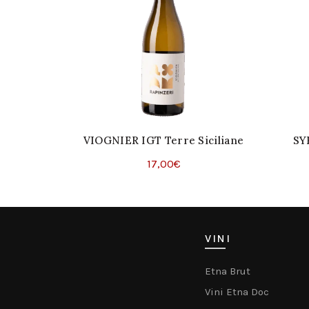
VIOGNIER IGT Terre Siciliane
SY
(Copia)
17,00
€
Aggiungi Al Carrello
VINI
Etna Brut
Vini Etna Doc