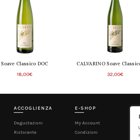
Soave Classico DOC
CALVARINO Soave Classi
18,00
€
32,00
€
Aggiungi Al Carrello
Aggiungi Al Carrello
ACCOGLIENZA
E-SHOP
C
Degustazioni
My Account
Mu
Ristorante
Condizioni