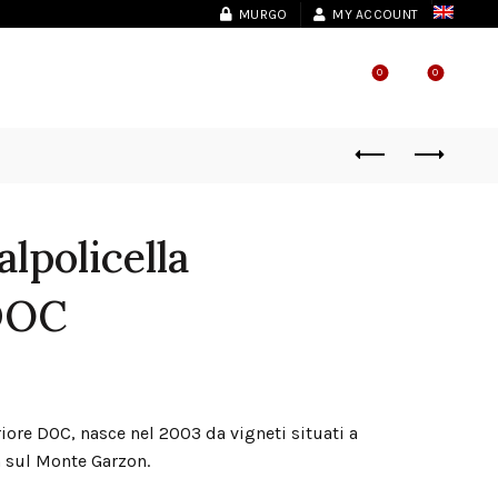
MURGO
MY ACCOUNT
0
0
SHOP LOCATOR
lpolicella
DOC
iore DOC, nasce nel 2003 da vigneti situati a
m sul Monte Garzon.