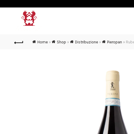
MURGO
VINI & SPUMANTI
Home
»
Shop
»
Distribuzione
»
Pieropan
»
Rube