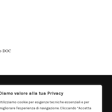
co DOC
ONTATTI
Diamo valore alla tua Privacy
rgo Distribuzione S.r.l.
Utilizziamo cookie per esigenze tecniche essenziali e per
migliorare l'esperienza di navigazione. Cliccando “Accetta
Via Zafferana, 13 Santa Venerina (CT) Italia