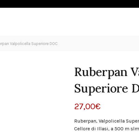
OLIO
ESPERIENZE
SHOP
NEWS
CONTATTI
rpan Valpolicella Superiore DOC
Ruberpan Va
Superiore 
27,00
€
Ruberpan, Valpolicella Super
Cellore di Illasi, a 500 m sl