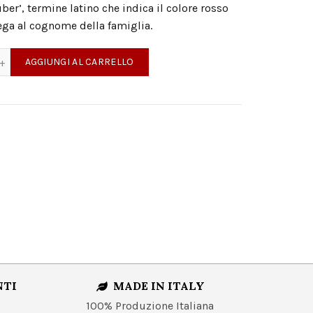
ber’, termine latino che indica il colore rosso
lega al cognome della famiglia.
rpan Valpolicella Superiore DOC quantità
AGGIUNGI AL CARRELLO
NTI
MADE IN ITALY
100% Produzione Italiana