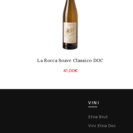
La Rocca Soave Classico DOC
(Copia)
41,00
€
Aggiungi Al Carrello
VINI
Etna Brut
Vini Etna Doc