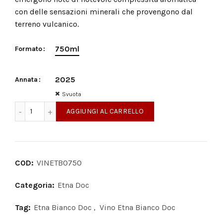
con delle sensazioni minerali che provengono dal
terreno vulcanico.
750ml
Formato
2025
Annata
Svuota
Murgo Etna Bianco DOC quantità
AGGIUNGI AL CARRELLO
COD:
VINETB0750
Categoria:
Etna Doc
Tag:
Etna Bianco Doc
,
Vino Etna Bianco Doc