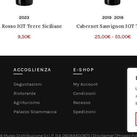
2023
2019
2016
i Rosso IGT Terre Siciliane
Cabernet Sauvignon IGT 
Siciliane
Fa
9,50
€
25,00
€
-
55,00
€
Questo
Questo
di
Scegli
Scegli
prodotto
prodott
pr
ha
ha
da
più
più
25
ACCOGLIENZA
E-SHOP
C
varianti.
varianti
a
Le
Le
55
Degustazioni
My Account
Mu
opzioni
opzioni
Ristorante
Condizioni
possono
posson
Agriturismo
Recesso
essere
essere
Palazzo Scammacca
Spedizioni
scelte
scelte
nella
nella
pagina
pagina
del
del
26
Murgo Distribuzione S.r.l. P. IVA 06084400875 |
Disclaimer |
Privacy Pol