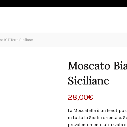
OLIO
ESPERIENZE
SHOP
NEWS
CONTATTI
 IGT Terre Siciliane
Moscato Bi
Siciliane
28,00
€
La Moscatella è un fenotipo
in tutta la Sicilia orientale
prevalentemente utilizzata 