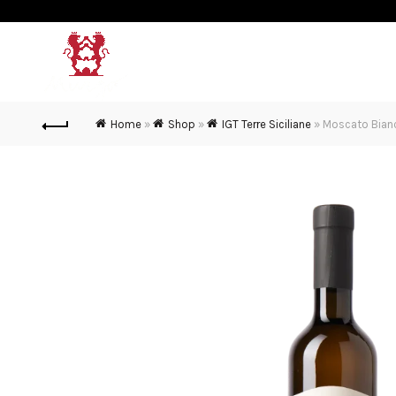
MURGO
VINI & SPUMANTI
Home
»
Shop
»
IGT Terre Siciliane
»
Moscato Bianco