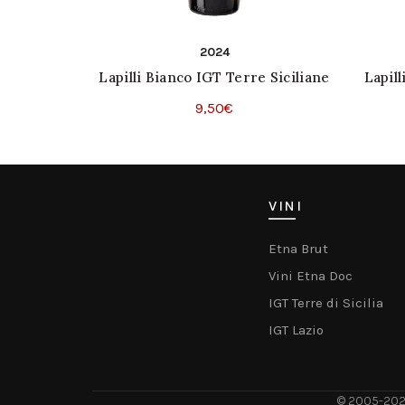
2024
Lapilli Bianco IGT Terre Siciliane
Lapill
9,50
€
Questo
Scegli
prodotto
ha
più
VINI
varianti.
Le
Etna Brut
opzioni
Vini Etna Doc
possono
IGT Terre di Sicilia
essere
IGT Lazio
scelte
nella
pagina
del
© 2005-20