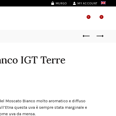
MURGO
MY ACCOUNT
0
0
SHOP LOCATOR
anco IGT Terre
 del Moscato Bianco molto aromatico e diffuso
. Sull’Etna questa uva è sempre stata marginale e
come uva da mensa.