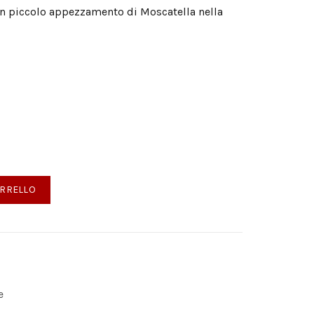
n piccolo appezzamento di Moscatella nella
iciliane quantità
ARRELLO
e