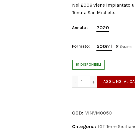
Nel 2006 viene impiantato u
Tenuta San Michele.
2020
Annata
500ml
Formato
Svuota
81 DISPONIBILI
Moscato Bianco IGT Terre S
AGGIUNGI AL C
COD:
VINVMO050
Categoria:
IGT Terre Sicilian