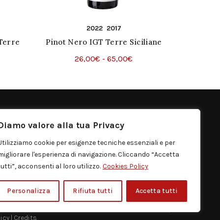
2022
2017
Terre
Pinot Nero IGT Terre Siciliane
scia
Fascia
26,00
€
-
65,00
€
Questo
di
Scegli
o
ezzo:
prodotto
prezzo:
ha
da
,00€
più
26,00€
ONTATTI
.
varianti.
a
Diamo valore alla tua Privacy
,00€
Le
65,00€
rgo Distribuzione S.r.l.
Utilizziamo cookie per esigenze tecniche essenziali e per
opzioni
migliorare l'esperienza di navigazione. Cliccando “Accetta
Via Zafferana, 13 Santa Venerina (CT) Italia
o
possono
tutti”, acconsenti al loro utilizzo.
Cookies Policy
essere
+39 0959505 20
scelte
info[@]murgo.it
Personalizza
Rifiuta tutti
Accetta tutti
nella
pagina
del
icy |
Credits