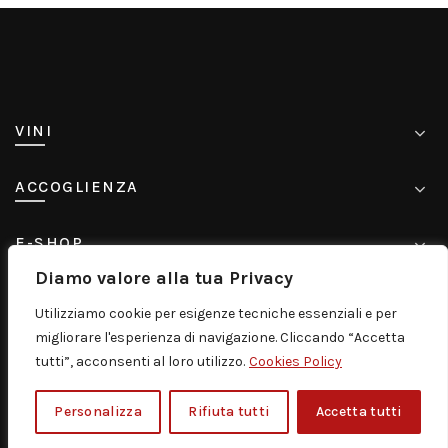
più
varianti.
Le
opzioni
possono
VINI
essere
scelte
ACCOGLIENZA
nella
pagina
E-SHOP
del
prodotto
Diamo valore alla tua Privacy
CONTATTI
Utilizziamo cookie per esigenze tecniche essenziali e per
migliorare l'esperienza di navigazione. Cliccando “Accetta
tutti”, acconsenti al loro utilizzo.
Cookies Policy
© 2005-2026
Murgo Distribuzione S.r.l. P. IVA
Personalizza
Rifiuta tutti
Accetta tutti
06084400875 |
Disclaimer |
Privacy Policy |
Credits