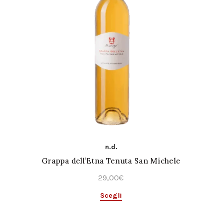
n.d.
Grappa dell’Etna Tenuta San Michele
29,00
€
Questo
Scegli
prodotto
ha