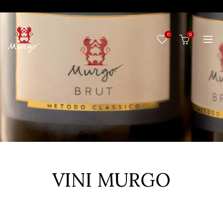
0
0
VINI MURGO