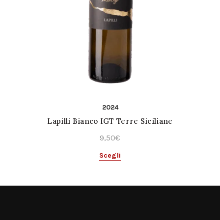
2024
Lapilli Bianco IGT Terre Siciliane
9,50
€
Questo
Scegli
prodotto
ha
più
varianti.
Le