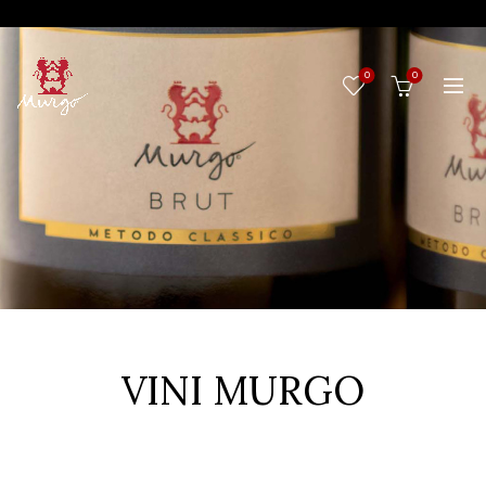
0
0
VINI MURGO