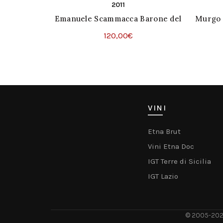
2011
Emanuele Scammacca Barone del
Murgo 
Murgo Pas dosé Metodo Classico
120,00
€
Terre Siciliane
Questo
Scegli
prodotto
ha
più
varianti.
VINI
Le
opzioni
Etna Brut
possono
Vini Etna Doc
essere
scelte
IGT Terre di Sicilia
nella
IGT Lazio
pagina
del
prodotto
© 2005-20