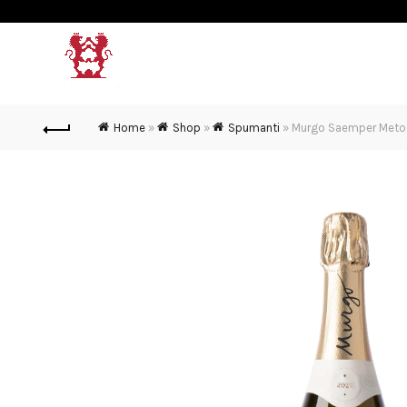
MURGO
VINI & SPUMANTI
Home
»
Shop
»
Spumanti
»
Murgo Saemper Metodo