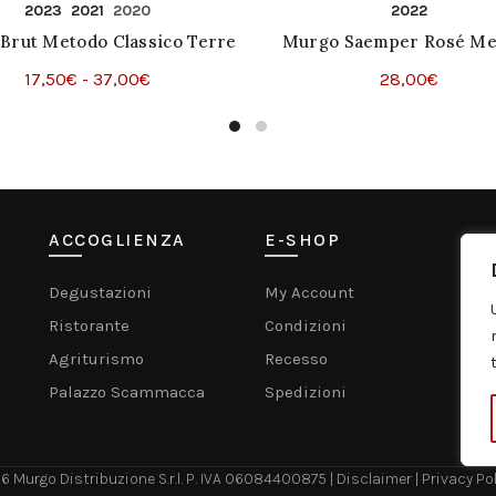
2023
2021
2020
2022
Brut Metodo Classico Terre
Murgo Saemper Rosé Me
Siciliane
Classico Terre Sicilia
Fascia
17,50
€
-
37,00
€
28,00
€
Questo
di
Questo
Scegli
Scegli
prodotto
prezzo:
prodott
ha
da
ha
più
17,50€
più
varianti.
a
varianti
ACCOGLIENZA
E-SHOP
C
Le
37,00€
Le
opzioni
opzioni
Degustazioni
My Account
possono
posson
Mu
Ristorante
Condizioni
essere
essere
scelte
scelte
Agriturismo
Recesso
nella
nella
Palazzo Scammacca
Spedizioni
pagina
pagina
del
del
prodotto
prodott
26
Murgo Distribuzione S.r.l. P. IVA 06084400875 |
Disclaimer |
Privacy Pol