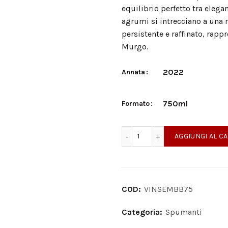
equilibrio perfetto tra elega
agrumi si intrecciano a una m
persistente e raffinato, rapp
Murgo.
2022
Annata
750ml
Formato
Murgo Saemper Metodo Clas
AGGIUNGI AL C
COD:
VINSEMBB75
Categoria:
Spumanti