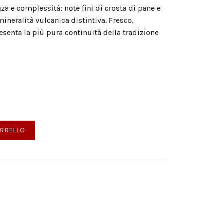
nza e complessità: note fini di crosta di pane e
ineralità vulcanica distintiva. Fresco,
resenta la più pura continuità della tradizione
sico Terre Siciliane quantità
ARRELLO