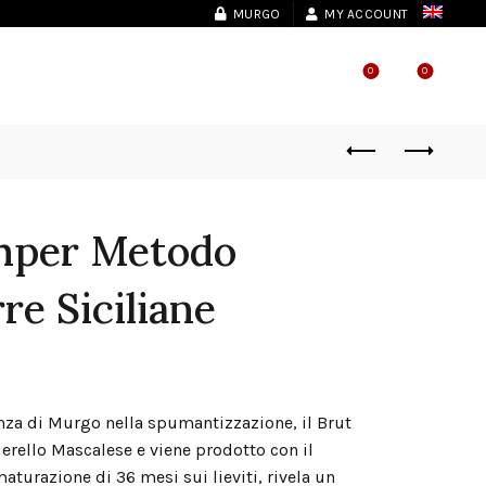
MURGO
MY ACCOUNT
0
0
SHOP LOCATOR
mper Metodo
re Siciliane
nza di Murgo nella spumantizzazione, il Brut
rello Mascalese e viene prodotto con il
turazione di 36 mesi sui lieviti, rivela un