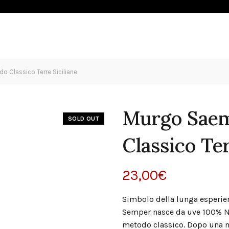
OLIO
ESPERIENZE
SHOP
NEWS
CONTATTI
 Classico Terre Siciliane
Murgo Sae
SOLD OUT
Classico Ter
23,00
€
Simbolo della lunga esperie
Semper nasce da uve 100% Ne
metodo classico. Dopo una ma