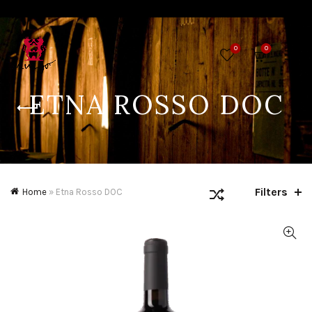
0
0
ETNA ROSSO DOC
Filters
Home
»
Etna Rosso DOC