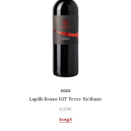
2023
Lapilli Rosso IGT Terre Siciliane
9,50
€
Questo
Scegli
prodotto