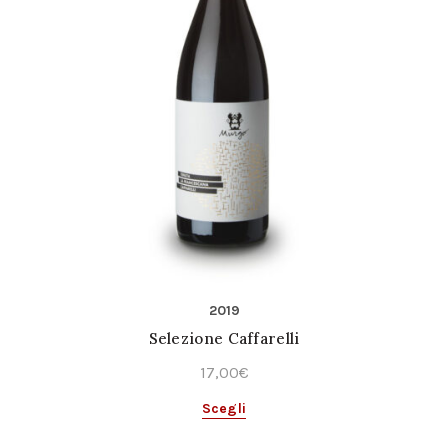
2019
Selezione Caffarelli
17,00
€
Questo
Scegli
prodotto